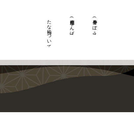
たな梅について
南蛮焼(なんば焼)
牛蒡巻(ごぼう巻)