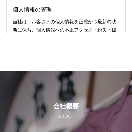
個人情報の管理
当社は、お客さまの個人情報を正確かつ最新の状
態に保ち、個人情報への不正アクセス・紛失・破
損・改ざん・漏洩などを防止するため、セキュリ
ティシステムの維持・管理体制の整備・社員教育
の徹底等の必要な措置を講じ、安全対策を実施し
個人情報の厳重な管理を行ないます。
個人情報の利用目的
お客さまからお預かりした個人情報は、当社から
のご連絡や業務のご案内やご質問に対する回答と
会社概要
して、電子メールや資料のご送付に利用いたしま
ABOUT
す。