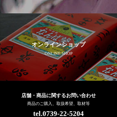
個人情報の第三者への開示・提供の禁止
当社は、お客さまよりお預かりした個人情報を適
切に管理し、次のいずれかに該当する場合を除
き、個人情報を第三者に開示いたしません。
オンラインショップ
・お客さまの同意がある場合
ONLINE SHOP
・お客さまが希望されるサービスを行なうために
当社が業務を委託する業者に対して開示する場合
・法令に基づき開示することが必要である場合
個人情報の安全対策
店舗・商品に関するお問い合わせ
当社は、個人情報の正確性及び安全性確保のため
商品のご購入、取扱希望、取材等
に、セキュリティに万全の対策を講じています。
tel.0739-22-5204